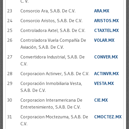
C. V.
23
Consorcio Ara, S.A.B. De C.V.
ARA.MX
24
Consorcio Aristos, S.A.B. De C.V.
ARISTOS.MX
25
Controladora Axtel, S.A.B. De C.V.
CTAXTEL.MX
26
Controladora Vuela Compañía De
VOLAR.MX
Aviación, S.A.B. De C.V.
27
Convertidora Industrial, S.A.B. De
CONVER.MX
C.V.
28
Corporacion Actinver, S.A.B. De C.V.
ACTINVR.MX
29
Corporación Inmobiliaria Vesta,
VESTA.MX
S.A.B. De C.V.
30
Corporacion Interamericana De
CIE.MX
Entretenimiento, S.A.B. De C.V.
31
Corporacion Moctezuma, S.A.B. De
CMOCTEZ.MX
C.V.