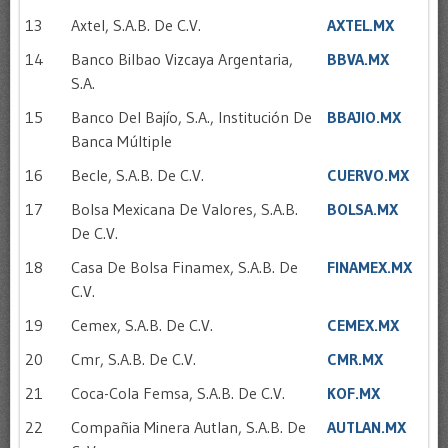
13
Axtel, S.A.B. De C.V.
AXTEL.MX
14
Banco Bilbao Vizcaya Argentaria,
BBVA.MX
S.A.
15
Banco Del Bajío, S.A., Institución De
BBAJIO.MX
Banca Múltiple
16
Becle, S.A.B. De C.V.
CUERVO.MX
17
Bolsa Mexicana De Valores, S.A.B.
BOLSA.MX
De C.V.
18
Casa De Bolsa Finamex, S.A.B. De
FINAMEX.MX
C.V.
19
Cemex, S.A.B. De C.V.
CEMEX.MX
20
Cmr, S.A.B. De C.V.
CMR.MX
21
Coca-Cola Femsa, S.A.B. De C.V.
KOF.MX
22
Compañia Minera Autlan, S.A.B. De
AUTLAN.MX