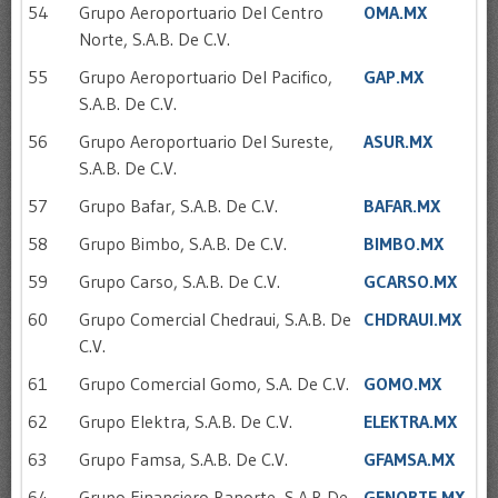
54
Grupo Aeroportuario Del Centro
OMA.MX
Norte, S.A.B. De C.V.
55
Grupo Aeroportuario Del Pacifico,
GAP.MX
S.A.B. De C.V.
56
Grupo Aeroportuario Del Sureste,
ASUR.MX
S.A.B. De C.V.
57
Grupo Bafar, S.A.B. De C.V.
BAFAR.MX
58
Grupo Bimbo, S.A.B. De C.V.
BIMBO.MX
59
Grupo Carso, S.A.B. De C.V.
GCARSO.MX
60
Grupo Comercial Chedraui, S.A.B. De
CHDRAUI.MX
C.V.
61
Grupo Comercial Gomo, S.A. De C.V.
GOMO.MX
62
Grupo Elektra, S.A.B. De C.V.
ELEKTRA.MX
63
Grupo Famsa, S.A.B. De C.V.
GFAMSA.MX
64
Grupo Financiero Banorte, S.A.B De
GFNORTE.MX