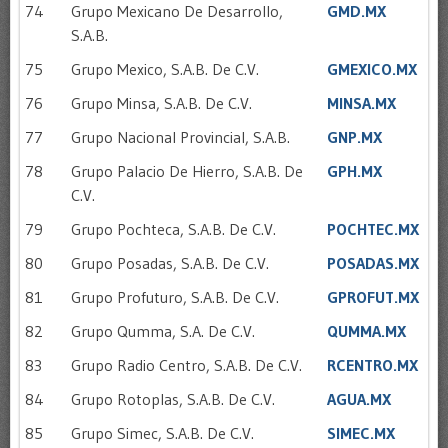
74
Grupo Mexicano De Desarrollo,
GMD.MX
S.A.B.
75
Grupo Mexico, S.A.B. De C.V.
GMEXICO.MX
76
Grupo Minsa, S.A.B. De C.V.
MINSA.MX
77
Grupo Nacional Provincial, S.A.B.
GNP.MX
78
Grupo Palacio De Hierro, S.A.B. De
GPH.MX
C.V.
79
Grupo Pochteca, S.A.B. De C.V.
POCHTEC.MX
80
Grupo Posadas, S.A.B. De C.V.
POSADAS.MX
81
Grupo Profuturo, S.A.B. De C.V.
GPROFUT.MX
82
Grupo Qumma, S.A. De C.V.
QUMMA.MX
83
Grupo Radio Centro, S.A.B. De C.V.
RCENTRO.MX
84
Grupo Rotoplas, S.A.B. De C.V.
AGUA.MX
85
Grupo Simec, S.A.B. De C.V.
SIMEC.MX