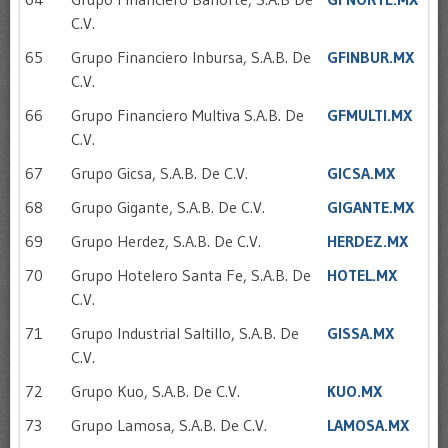
C.V.
65
Grupo Financiero Inbursa, S.A.B. De
GFINBUR.MX
C.V.
66
Grupo Financiero Multiva S.A.B. De
GFMULTI.MX
C.V.
67
Grupo Gicsa, S.A.B. De C.V.
GICSA.MX
68
Grupo Gigante, S.A.B. De C.V.
GIGANTE.MX
69
Grupo Herdez, S.A.B. De C.V.
HERDEZ.MX
70
Grupo Hotelero Santa Fe, S.A.B. De
HOTEL.MX
C.V.
71
Grupo Industrial Saltillo, S.A.B. De
GISSA.MX
C.V.
72
Grupo Kuo, S.A.B. De C.V.
KUO.MX
73
Grupo Lamosa, S.A.B. De C.V.
LAMOSA.MX