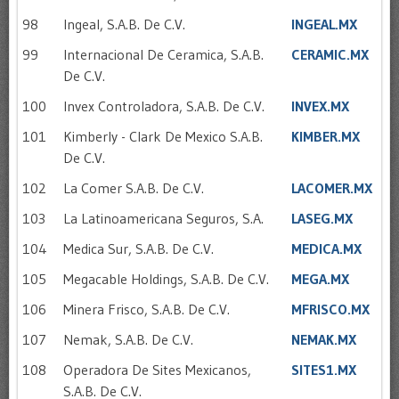
98
Ingeal, S.A.B. De C.V.
INGEAL.MX
99
Internacional De Ceramica, S.A.B.
CERAMIC.MX
De C.V.
100
Invex Controladora, S.A.B. De C.V.
INVEX.MX
101
Kimberly - Clark De Mexico S.A.B.
KIMBER.MX
De C.V.
102
La Comer S.A.B. De C.V.
LACOMER.MX
103
La Latinoamericana Seguros, S.A.
LASEG.MX
104
Medica Sur, S.A.B. De C.V.
MEDICA.MX
105
Megacable Holdings, S.A.B. De C.V.
MEGA.MX
106
Minera Frisco, S.A.B. De C.V.
MFRISCO.MX
107
Nemak, S.A.B. De C.V.
NEMAK.MX
108
Operadora De Sites Mexicanos,
SITES1.MX
S.A.B. De C.V.