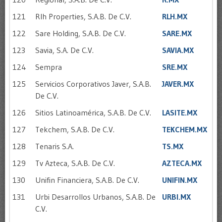
121
Rlh Properties, S.A.B. De C.V.
RLH.MX
122
Sare Holding, S.A.B. De C.V.
SARE.MX
123
Savia, S.A. De C.V.
SAVIA.MX
124
Sempra
SRE.MX
125
Servicios Corporativos Javer, S.A.B.
JAVER.MX
De C.V.
126
Sitios Latinoamérica, S.A.B. De C.V.
LASITE.MX
127
Tekchem, S.A.B. De C.V.
TEKCHEM.MX
128
Tenaris S.A.
TS.MX
129
Tv Azteca, S.A.B. De C.V.
AZTECA.MX
130
Unifin Financiera, S.A.B. De C.V.
UNIFIN.MX
131
Urbi Desarrollos Urbanos, S.A.B. De
URBI.MX
C.V.