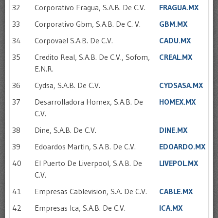
32
Corporativo Fragua, S.A.B. De C.V.
FRAGUA.MX
33
Corporativo Gbm, S.A.B. De C. V.
GBM.MX
34
Corpovael S.A.B. De C.V.
CADU.MX
35
Credito Real, S.A.B. De C.V., Sofom,
CREAL.MX
E.N.R.
36
Cydsa, S.A.B. De C.V.
CYDSASA.MX
37
Desarrolladora Homex, S.A.B. De
HOMEX.MX
C.V.
38
Dine, S.A.B. De C.V.
DINE.MX
39
Edoardos Martin, S.A.B. De C.V.
EDOARDO.MX
40
El Puerto De Liverpool, S.A.B. De
LIVEPOL.MX
C.V.
41
Empresas Cablevision, S.A. De C.V.
CABLE.MX
42
Empresas Ica, S.A.B. De C.V.
ICA.MX