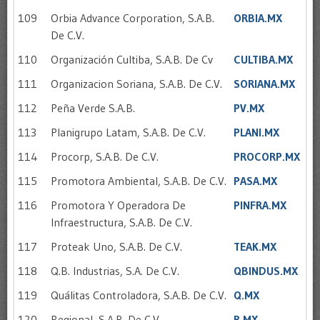
109
Orbia Advance Corporation, S.A.B.
ORBIA.MX
De C.V.
110
Organización Cultiba, S.A.B. De Cv
CULTIBA.MX
111
Organizacion Soriana, S.A.B. De C.V.
SORIANA.MX
112
Peña Verde S.A.B.
PV.MX
113
Planigrupo Latam, S.A.B. De C.V.
PLANI.MX
114
Procorp, S.A.B. De C.V.
PROCORP.MX
115
Promotora Ambiental, S.A.B. De C.V.
PASA.MX
116
Promotora Y Operadora De
PINFRA.MX
Infraestructura, S.A.B. De C.V.
117
Proteak Uno, S.A.B. De C.V.
TEAK.MX
118
Q.B. Industrias, S.A. De C.V.
QBINDUS.MX
119
Quálitas Controladora, S.A.B. De C.V.
Q.MX
120
Regional, S.A.B. De C.V.
R.MX