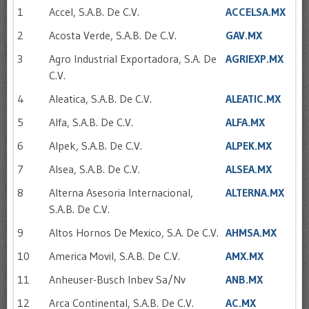
1
Accel, S.A.B. De C.V.
ACCELSA.MX
2
Acosta Verde, S.A.B. De C.V.
GAV.MX
3
Agro Industrial Exportadora, S.A. De
AGRIEXP.MX
C.V.
4
Aleatica, S.A.B. De C.V.
ALEATIC.MX
5
Alfa, S.A.B. De C.V.
ALFA.MX
6
Alpek, S.A.B. De C.V.
ALPEK.MX
7
Alsea, S.A.B. De C.V.
ALSEA.MX
8
Alterna Asesoria Internacional,
ALTERNA.MX
S.A.B. De C.V.
9
Altos Hornos De Mexico, S.A. De C.V.
AHMSA.MX
10
America Movil, S.A.B. De C.V.
AMX.MX
11
Anheuser-Busch Inbev Sa/Nv
ANB.MX
12
Arca Continental, S.A.B. De C.V.
AC.MX