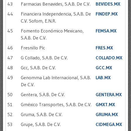
43
Farmacias Benavides, S.A.B. De C.V.
BEVIDES.MX
44
Financiera Independencia, S.A.B. De
FINDEP.MX
C.V. Sofom, E.N.R.
45
Fomento Económico Mexicano,
FEMSA.MX
S.A.B. De C.V.
46
Fresnillo Plc
FRES.MX
47
G Collado, S.A.B. De C.V.
COLLADO.MX
48
Gcc, S.A.B. De C.V.
GCC.MX
49
Genomma Lab Internacional, S.A.B.
LAB.MX
De C.V.
50
Gentera, S.A.B. De C.V.
GENTERA.MX
51
Gméxico Transportes, S.A.B. De C.V.
GMXT.MX
52
Gruma, S.A.B. De C.V.
GRUMA.MX
53
Grupe, S.A.B. De C.V.
CIDMEGA.MX