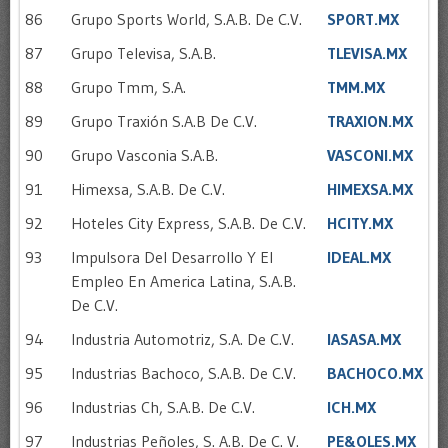
86
Grupo Sports World, S.A.B. De C.V.
SPORT.MX
87
Grupo Televisa, S.A.B.
TLEVISA.MX
88
Grupo Tmm, S.A.
TMM.MX
89
Grupo Traxión S.A.B De C.V.
TRAXION.MX
90
Grupo Vasconia S.A.B.
VASCONI.MX
91
Himexsa, S.A.B. De C.V.
HIMEXSA.MX
92
Hoteles City Express, S.A.B. De C.V.
HCITY.MX
93
Impulsora Del Desarrollo Y El
IDEAL.MX
Empleo En America Latina, S.A.B.
De C.V.
94
Industria Automotriz, S.A. De C.V.
IASASA.MX
95
Industrias Bachoco, S.A.B. De C.V.
BACHOCO.MX
96
Industrias Ch, S.A.B. De C.V.
ICH.MX
97
Industrias Peñoles, S. A.B. De C. V.
PE&OLES.MX