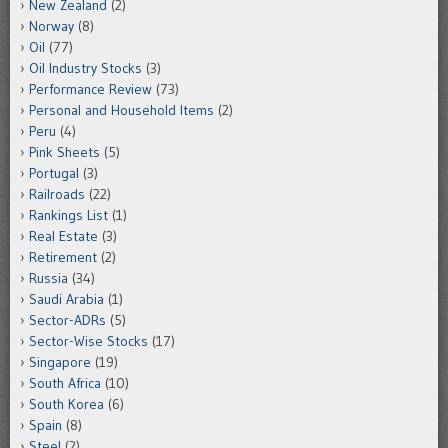
New Zealand
(2)
Norway
(8)
Oil
(77)
Oil Industry Stocks
(3)
Performance Review
(73)
Personal and Household Items
(2)
Peru
(4)
Pink Sheets
(5)
Portugal
(3)
Railroads
(22)
Rankings List
(1)
Real Estate
(3)
Retirement
(2)
Russia
(34)
Saudi Arabia
(1)
Sector-ADRs
(5)
Sector-Wise Stocks
(17)
Singapore
(19)
South Africa
(10)
South Korea
(6)
Spain
(8)
Steel
(2)